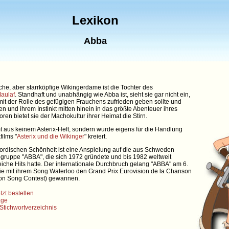
Lexikon
Abba
che, aber starrköpfige Wikingerdame ist die Tochter des
aulaf
. Standhaft und unabhängig wie Abba ist, sieht sie gar nicht ein,
mit der Rolle des gefügigen Frauchens zufrieden geben sollte und
en und ihrem Instinkt mitten hinein in das größte Abenteuer ihres
ren bietet sie der Machokultur ihrer Heimat die Stirn.
t aus keinem Asterix-Heft, sondern wurde eigens für die Handlung
films "
Asterix und die Wikinger
" kreiert.
rdischen Schönheit ist eine Anspielung auf die aus Schweden
ruppe "ABBA", die sich 1972 gründete und bis 1982 weltweit
eiche Hits hatte. Der internationale Durchbruch gelang "ABBA" am 6.
 sie mit ihrem Song Waterloo den Grand Prix Eurovision de la Chanson
ion Song Contest) gewannen.
tzt bestellen
age
Stichwortverzeichnis