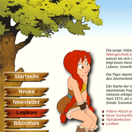
Die junge, hübs
Wikingerchefs
M
warum sie sich 
folgt ihrem Herz
Lebens. Unverfro
Die Figur stamm
Startseite
des Zeichentrick
Der Name der no
Neues
stammende Popg
mehrere erfolgr
April 1974, als
Newsletter
(heute: Eurovis
Asterix-Album je
Lexikon
Neue Suchanfr
Alphabetisches 
Bibliothek
Lexikon