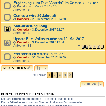
Ergänzung zum Text "Asterix" im Comedix-Lexikon
Donaldix
«
3. März 2018 17:16
Antworten:
5
Comedix wird 20 Jahre alt
Comedix
«
28. Dezember 2017 14:28
Aktualisierung nötig...
Comedix
«
3. Dezember 2017 22:17
Antworten:
1
Update Film-Volltextsuche am 19. Mai 2017
Comedix
«
3. Dezember 2017 12:54
Antworten:
81
1
2
3
4
5
6
Fortschritt zu Asterix in Italien
Comedix
«
30. November 2017 18:50
Antworten:
3
NEUES THEMA
1
2
3
4
84 Themen
NÄCHSTE
GEHE ZU
BERECHTIGUNGEN IN DIESEM FORUM
Du darfst
keine
neuen Themen in diesem Forum erstellen.
Du darfst
keine
Antworten zu Themen in diesem Forum erstellen.