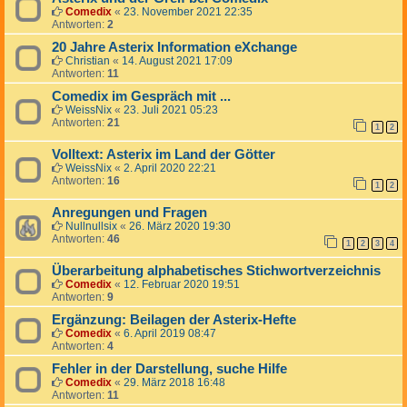
Comedix
«
23. November 2021 22:35
Antworten:
2
20 Jahre Asterix Information eXchange
Christian
«
14. August 2021 17:09
Antworten:
11
Comedix im Gespräch mit ...
WeissNix
«
23. Juli 2021 05:23
Antworten:
21
1
2
Volltext: Asterix im Land der Götter
WeissNix
«
2. April 2020 22:21
Antworten:
16
1
2
Anregungen und Fragen
Nullnullsix
«
26. März 2020 19:30
Antworten:
46
1
2
3
4
Überarbeitung alphabetisches Stichwortverzeichnis
Comedix
«
12. Februar 2020 19:51
Antworten:
9
Ergänzung: Beilagen der Asterix-Hefte
Comedix
«
6. April 2019 08:47
Antworten:
4
Fehler in der Darstellung, suche Hilfe
Comedix
«
29. März 2018 16:48
Antworten:
11