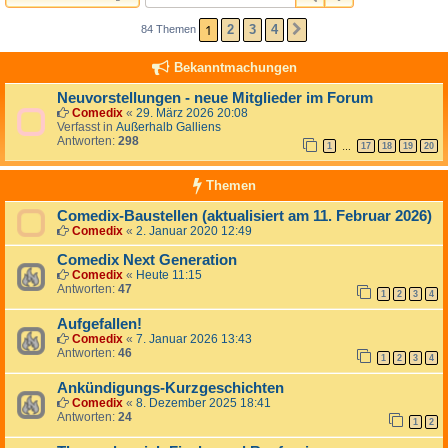
i
k
1
2
3
4
84 Themen
NÄCHSTE
e
l
Bekanntmachungen
f
ü
Neuvorstellungen - neue Mitglieder im Forum
r
d
Comedix
«
29. März 2026 20:08
i
Verfasst in
Außerhalb Galliens
e
Antworten:
298
1
17
18
19
20
…
C
o
m
Themen
e
d
Comedix-Baustellen (aktualisiert am 11. Februar 2026)
i
Comedix
«
2. Januar 2020 12:49
x
-
Comedix Next Generation
B
Comedix
«
Heute 11:15
i
Antworten:
47
b
1
2
3
4
l
i
Aufgefallen!
o
Comedix
«
7. Januar 2026 13:43
t
Antworten:
46
1
2
3
4
h
e
Ankündigungs-Kurzgeschichten
k
Comedix
«
8. Dezember 2025 18:41
Antworten:
24
1
2