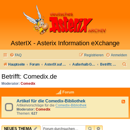
AsterIX - Asterix Information eXchange
FAQ
Registrieren
Anmelden
S
Hauptseite
Forum
AsterIX auf Deutsch
Außerhalb Galliens
Betrifft: Comedix.de
u
Betrifft: Comedix.de
c
Moderator:
Comedix
h
Forum
e
Artikel für die Comedix-Bibliothek
F
Artikelvorschläge für die
Comedix-Bibliothek
e
Moderator:
Comedix
e
Themen:
627
d
-
A
r
SUCHE
ERWEITERTE 
NEUES THEMA
t