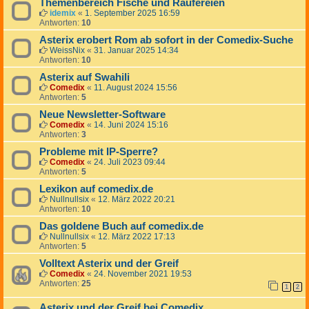
Themenbereich Fische und Raufereien
idemix
«
1. September 2025 16:59
Antworten:
10
Asterix erobert Rom ab sofort in der Comedix-Suche
WeissNix
«
31. Januar 2025 14:34
Antworten:
10
Asterix auf Swahili
Comedix
«
11. August 2024 15:56
Antworten:
5
Neue Newsletter-Software
Comedix
«
14. Juni 2024 15:16
Antworten:
3
Probleme mit IP-Sperre?
Comedix
«
24. Juli 2023 09:44
Antworten:
5
Lexikon auf comedix.de
Nullnullsix
«
12. März 2022 20:21
Antworten:
10
Das goldene Buch auf comedix.de
Nullnullsix
«
12. März 2022 17:13
Antworten:
5
Volltext Asterix und der Greif
Comedix
«
24. November 2021 19:53
Antworten:
25
1
2
Asterix und der Greif bei Comedix