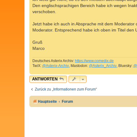
g
Den englischsprachigen Bereich habe ich wegen Inaktiv
verschoben.
Jetzt habe ich auch in Absprache mit dem Moderator d
Moderator. Entsprechend habe ich oben im Titel den U
Gruß
Marco
Deutsches Asterix Archiv:
https://www.comedix.de
TwiX:
@Asterix-Archiv
, Mastodon:
@Asterix_Archiv
, Bluesky:
@
ANTWORTEN
Zurück zu „Informationen zum Forum“
Hauptseite
Forum