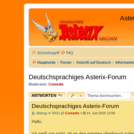
Aste
Schnellzugriff
FAQ
Hauptseite
Forum
AsterIX auf Deutsch
Informati
Deutschsprachiges Asterix-Forum
Moderator:
Comedix
ANTWORTEN
Deutschsprachiges Asterix-Forum
B
Beitrag: # 78421
Comedix
»
14. Juni 2025 10:08
e
i
Hallo,
t
r
a
ich weiß gar nicht, ob es den meisten überhaupt aufge