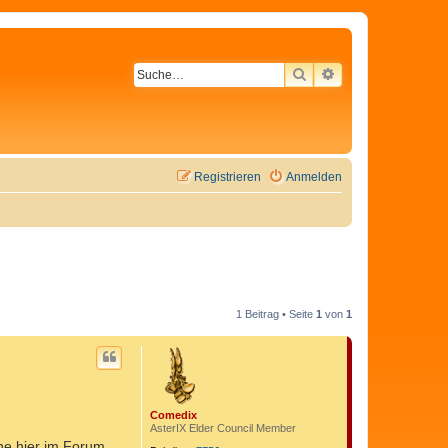
SUCHE
ERWEITERTE SU
Registrieren
Anmelden
1 Beitrag • Seite
1
von
1
Comedix
AsterIX Elder Council Member
he hier im Forum.