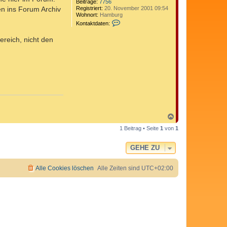
Beiträge:
7756
Registriert:
20. November 2001 09:54
en ins Forum Archiv
Wohnort:
Hamburg
K
Kontaktdaten:
o
n
ereich, nicht den
t
a
k
t
d
a
t
e
n
v
o
n
N
C
a
o
1 Beitrag • Seite
1
von
1
c
m
h
e
o
d
GEHE ZU
b
i
e
x
n
Alle Cookies löschen
Alle Zeiten sind
UTC+02:00