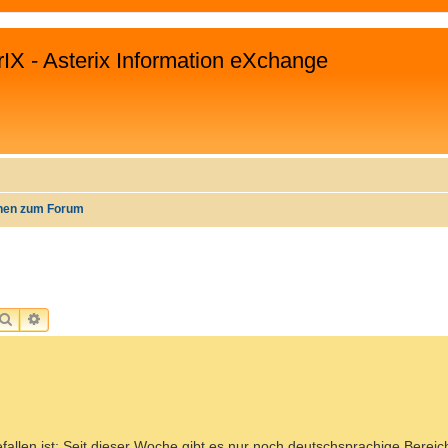
rIX - Asterix Information eXchange
onen zum Forum
SUCHE
ERWEITERTE SUCHE
fallen ist: Seit dieser Woche gibt es nur noch deutschsprachige Bereic