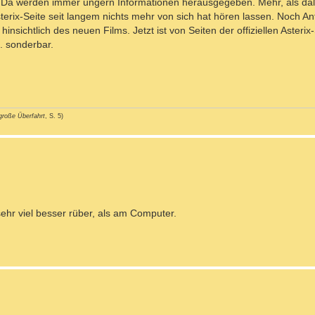
d. Da werden immer ungern Informationen herausgegeben. Mehr, als da
Asterix-Seite seit langem nichts mehr von sich hat hören lassen. Noch A
insichtlich des neuen Films. Jetzt ist von Seiten der offiziellen Asterix
.. sonderbar.
große Überfahrt
, S. 5)
ehr viel besser rüber, als am Computer.