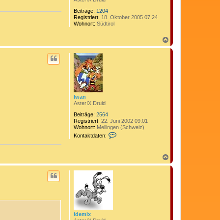
Beiträge:
1204
Registriert:
18. Oktober 2005 07:24
Wohnort:
Südtirol
N
a
c
h
o
b
e
n
Iwan
AsterIX Druid
Beiträge:
2564
Registriert:
22. Juni 2002 09:01
Wohnort:
Mellingen (Schweiz)
K
Kontaktdaten:
o
n
t
N
a
a
k
c
t
h
d
o
a
t
b
e
e
n
n
v
idemix
o