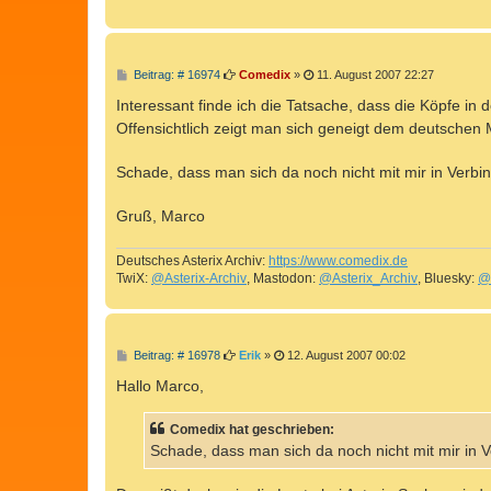
B
Beitrag: # 16974
Comedix
»
11. August 2007 22:27
e
i
Interessant finde ich die Tatsache, dass die Köpfe in
t
Offensichtlich zeigt man sich geneigt dem deutschen Ma
r
a
g
Schade, dass man sich da noch nicht mit mir in Verbin
Gruß, Marco
Deutsches Asterix Archiv:
https://www.comedix.de
TwiX:
@Asterix-Archiv
, Mastodon:
@Asterix_Archiv
, Bluesky:
@
B
Beitrag: # 16978
Erik
»
12. August 2007 00:02
e
i
Hallo Marco,
t
r
a
Comedix hat geschrieben:
g
Schade, dass man sich da noch nicht mit mir in V