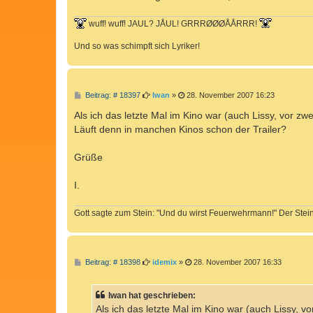
g
wuff! wuff! JAUL? JÅUL! GRRRØØØÅÅRRR!
Und so was schimpft sich Lyriker!
B
Beitrag: # 18397
Iwan
»
28. November 2007 16:23
e
i
Als ich das letzte Mal im Kino war (auch Lissy, vor zw
t
Läuft denn in manchen Kinos schon der Trailer?
r
a
g
Grüße
I.
Gott sagte zum Stein: "Und du wirst Feuerwehrmann!" Der Stein 
B
Beitrag: # 18398
idemix
»
28. November 2007 16:33
e
i
t
Iwan hat geschrieben:
r
a
Als ich das letzte Mal im Kino war (auch Lissy, v