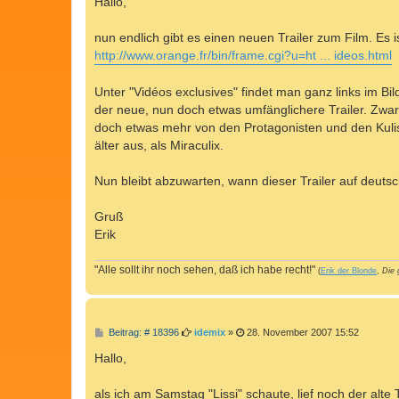
Hallo,
t
r
a
nun endlich gibt es einen neuen Trailer zum Film. Es 
g
http://www.orange.fr/bin/frame.cgi?u=ht ... ideos.html
Unter "Vidéos exclusives" findet man ganz links im Bi
der neue, nun doch etwas umfänglichere Trailer. Zwar is
doch etwas mehr von den Protagonisten und den Kulissen
älter aus, als Miraculix.
Nun bleibt abzuwarten, wann dieser Trailer auf deuts
Gruß
Erik
"Alle sollt ihr noch sehen, daß ich habe recht!"
(
Erik der Blonde
,
Die 
B
Beitrag: # 18396
idemix
»
28. November 2007 15:52
e
i
Hallo,
t
r
a
als ich am Samstag "Lissi" schaute, lief noch der alte