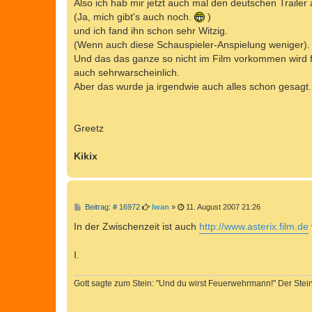
Also ich hab mir jetzt auch mal den deutschen Traile
g
(Ja, mich gibt's auch noch.
)
und ich fand ihn schon sehr Witzig.
(Wenn auch diese Schauspieler-Anspielung weniger).
Und das das ganze so nicht im Film vorkommen wird f
auch sehrwarscheinlich.
Aber das wurde ja irgendwie auch alles schon gesagt.
Greetz
Kikix
B
Beitrag: # 16972
Iwan
»
11. August 2007 21:26
e
i
In der Zwischenzeit ist auch
http://www.asterix.film.de
t
r
a
I.
g
Gott sagte zum Stein: "Und du wirst Feuerwehrmann!" Der Stein 