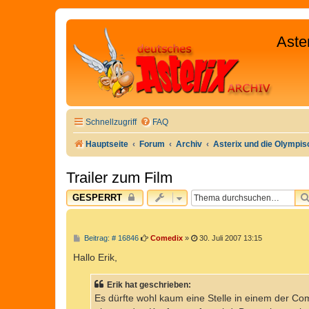
Aste
Schnellzugriff
FAQ
Hauptseite
Forum
Archiv
Asterix und die Olympisc
Trailer zum Film
GESPERRT
B
Beitrag: # 16846
Comedix
»
30. Juli 2007 13:15
e
i
Hallo Erik,
t
r
a
Erik hat geschrieben:
g
Es dürfte wohl kaum eine Stelle in einem der C