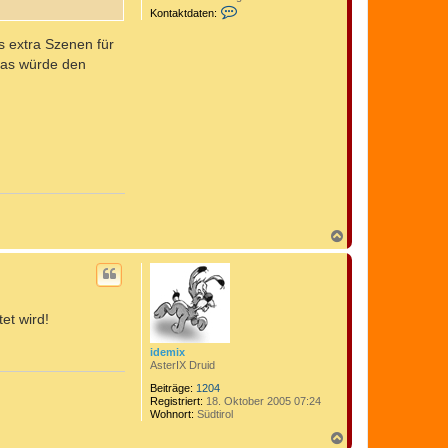
K
Kontaktdaten:
o
n
s extra Szenen für
t
a
 das würde den
k
t
d
a
t
e
n
v
o
n
C
o
m
N
e
a
d
c
i
h
x
o
b
et wird!
e
n
idemix
AsterIX Druid
Beiträge:
1204
Registriert:
18. Oktober 2005 07:24
Wohnort:
Südtirol
N