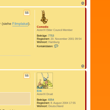
n
N
t
a
a
c
k
h
t
o
d
b
a
r (siehe
Filmplakat
).
e
t
Comedix
n
e
AsterIX Elder Council Member
n
v
Beiträge:
7753
o
Registriert:
20. November 2001 09:54
n
Wohnort:
Hamburg
I
K
Kontaktdaten:
w
o
a
n
n
t
a
k
t
N
d
a
a
c
t
h
e
o
n
b
v
e
o
n
n
Erik
C
AsterIX Druid
o
m
Beiträge:
8354
e
Registriert:
8. August 2004 17:55
d
Wohnort:
Deutschland
i