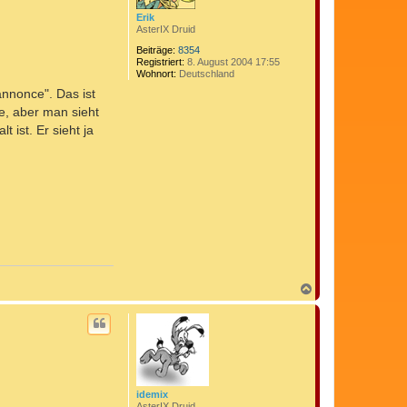
e
n
Erik
AsterIX Druid
Beiträge:
8354
Registriert:
8. August 2004 17:55
Wohnort:
Deutschland
annonce". Das ist
te, aber man sieht
 ist. Er sieht ja
N
a
c
h
o
b
e
n
idemix
AsterIX Druid