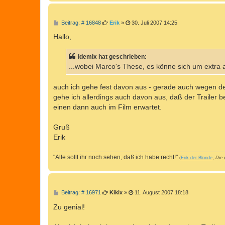
B
Beitrag: # 16848
Erik
»
30. Juli 2007 14:25
e
i
Hallo,
t
r
a
idemix hat geschrieben:
g
...wobei Marco's These, es könne sich um extra 
auch ich gehe fest davon aus - gerade auch wegen de
gehe ich allerdings auch davon aus, daß der Trailer 
einen dann auch im Film erwartet.
Gruß
Erik
"Alle sollt ihr noch sehen, daß ich habe recht!"
(
Erik der Blonde
,
Die 
B
Beitrag: # 16971
Kikix
»
11. August 2007 18:18
e
i
Zu genial!
t
r
a