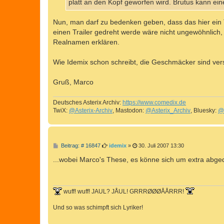
platt an den Kopf geworfen wird. Brutus kann ei
Nun, man darf zu bedenken geben, dass das hier ein T
einen Trailer gedreht werde wäre nicht ungewöhnlich,
Realnamen erklären.
Wie Idemix schon schreibt, die Geschmäcker sind vers
Gruß, Marco
Deutsches Asterix Archiv:
https://www.comedix.de
TwiX:
@Asterix-Archiv
, Mastodon:
@Asterix_Archiv
, Bluesky:
@
B
Beitrag: # 16847
idemix
»
30. Juli 2007 13:30
e
i
...wobei Marco's These, es könne sich um extra abged
t
r
a
g
wuff! wuff! JAUL? JÅUL! GRRRØØØÅÅRRR!
Und so was schimpft sich Lyriker!