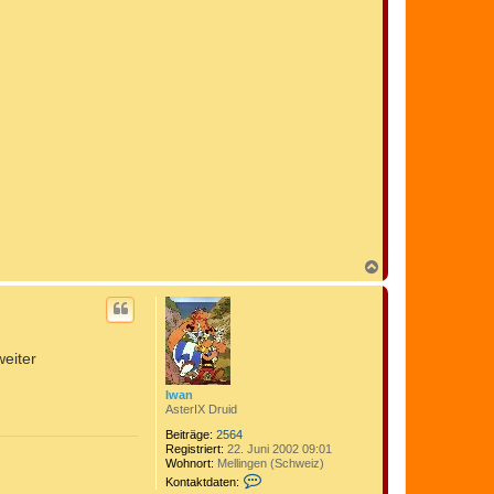
N
a
c
h
o
b
weiter
e
n
Iwan
AsterIX Druid
Beiträge:
2564
Registriert:
22. Juni 2002 09:01
Wohnort:
Mellingen (Schweiz)
K
Kontaktdaten:
o