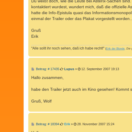
Du weißt doch, wie die Leute bei Asterix-Sachen sin
kontaktiert wurdest, wundert mich, daß die offizielle 
hatte die Info-Epistula quasi das Informationsmonopol h
einmal der Trailer oder das Plakat vorgestellt worden.
Gruß
Erik
"Alle sollt ihr noch sehen, daß ich habe recht!"
(
Erik der Blonde
,
Die 
B
Beitrag: # 17435
Lupus
»
12. September 2007 19:13
e
i
Hallo zusammen,
t
r
a
habe den Trailer jetzt auch im Kino gesehen! Kommt s
g
Gruß, Wolf
B
Beitrag: # 18394
Erik
»
28. November 2007 15:24
e
i