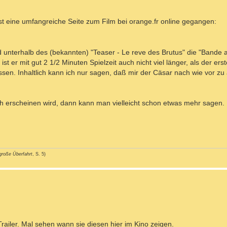
ist eine umfangreiche Seite zum Film bei orange.fr online gegangen:
ld unterhalb des (bekannten) "Teaser - Le reve des Brutus" die "Bande 
t er mit gut 2 1/2 Minuten Spielzeit auch nicht viel länger, als der ers
. Inhaltlich kann ich nur sagen, daß mir der Cäsar nach wie vor zu alt
ch erscheinen wird, dann kann man vielleicht schon etwas mehr sagen.
große Überfahrt
, S. 5)
 Trailer. Mal sehen wann sie diesen hier im Kino zeigen.