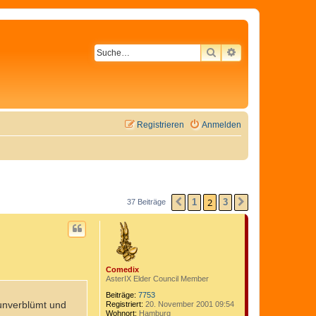
SUCHE
ERWEITERTE SU
Registrieren
Anmelden
2
1
3
37 Beiträge
VORHERIGE
NÄCHSTE
Comedix
AsterIX Elder Council Member
Beiträge:
7753
 unverblümt und
Registriert:
20. November 2001 09:54
Wohnort:
Hamburg