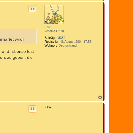
a
c
h
o
b
e
n
Erik
AsterIX Druid
Beiträge:
8354
rhärtet wird!
Registriert:
8. August 2004 17:55
Wohnort:
Deutschland
 wird. Ebenso fest
ors zu geben, die
N
a
c
Kikix
h
o
b
e
n