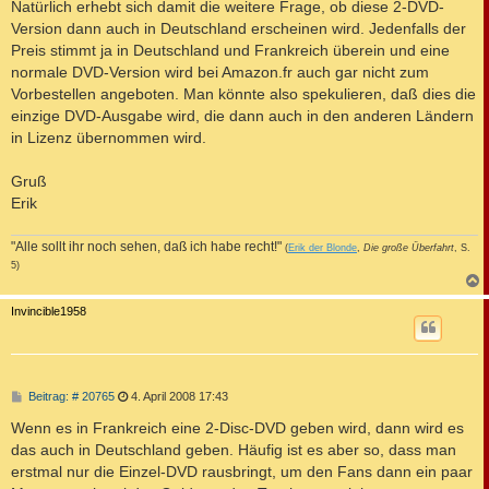
Natürlich erhebt sich damit die weitere Frage, ob diese 2-DVD-
Version dann auch in Deutschland erscheinen wird. Jedenfalls der
Preis stimmt ja in Deutschland und Frankreich überein und eine
normale DVD-Version wird bei Amazon.fr auch gar nicht zum
Vorbestellen angeboten. Man könnte also spekulieren, daß dies die
einzige DVD-Ausgabe wird, die dann auch in den anderen Ländern
in Lizenz übernommen wird.
Gruß
Erik
"Alle sollt ihr noch sehen, daß ich habe recht!"
(
Erik der Blonde
,
Die große Überfahrt
, S.
5)
c
Invincible1958
B
Beitrag: # 20765
4. April 2008 17:43
e
i
Wenn es in Frankreich eine 2-Disc-DVD geben wird, dann wird es
t
das auch in Deutschland geben. Häufig ist es aber so, dass man
r
a
erstmal nur die Einzel-DVD rausbringt, um den Fans dann ein paar
g