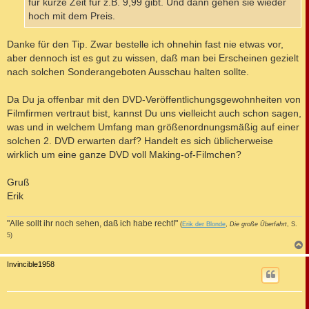
für kurze Zeit für z.B. 9,99 gibt. Und dann gehen sie wieder
hoch mit dem Preis.
Danke für den Tip. Zwar bestelle ich ohnehin fast nie etwas vor,
aber dennoch ist es gut zu wissen, daß man bei Erscheinen gezielt
nach solchen Sonderangeboten Ausschau halten sollte.
Da Du ja offenbar mit den DVD-Veröffentlichungsgewohnheiten von
Filmfirmen vertraut bist, kannst Du uns vielleicht auch schon sagen,
was und in welchem Umfang man größenordnungsmäßig auf einer
solchen 2. DVD erwarten darf? Handelt es sich üblicherweise
wirklich um eine ganze DVD voll Making-of-Filmchen?
Gruß
Erik
"Alle sollt ihr noch sehen, daß ich habe recht!"
(
Erik der Blonde
,
Die große Überfahrt
, S.
5)
c
Invincible1958