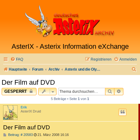
AsterIX - Asterix Information eXchange
FAQ
Registrieren
Anmelden
S
Hauptseite
Forum
Archiv
Asterix und die Olympischen Spiele - Der Film
u
Der Film auf DVD
c
SUCHE
ERWEITE
GESPERRT
h
5 Beiträge • Seite
1
von
1
e
Erik
AsterIX Druid
Der Film auf DVD
B
Beitrag: # 20583
21. März 2008 16:16
e