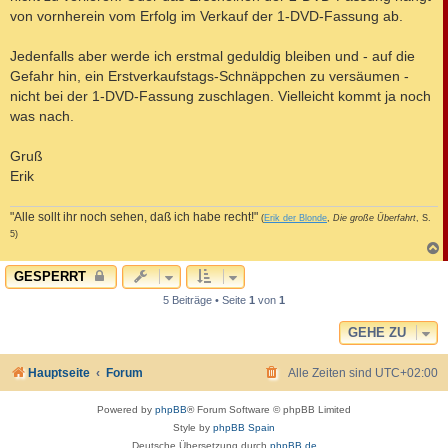
von vornherein vom Erfolg im Verkauf der 1-DVD-Fassung ab.
Jedenfalls aber werde ich erstmal geduldig bleiben und - auf die
Gefahr hin, ein Erstverkaufstags-Schnäppchen zu versäumen -
nicht bei der 1-DVD-Fassung zuschlagen. Vielleicht kommt ja noch
was nach.
Gruß
Erik
"Alle sollt ihr noch sehen, daß ich habe recht!"
(
Erik der Blonde
,
Die große Überfahrt
, S.
5)
c
GESPERRT
5 Beiträge • Seite
1
von
1
GEHE ZU
Hauptseite
Forum
Alle Zeiten sind
UTC+02:00
Powered by
phpBB
® Forum Software © phpBB Limited
Style by
phpBB Spain
Deutsche Übersetzung durch
phpBB.de