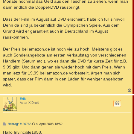
Monate nochmal das Geld aus den Taschen zu ziehen, wenn man
dann endlich die Doppel-DVD rausbringt.
Dass der Film im August auf DVD erscheint, halte ich für sinnvoll.
Denn da sind ja bekanntlich die Olympischen Spiele. Aus dem
Grund wird er garantiert auch in Deutschland im August
rauskommen.
Der Preis bei amazon.de ist noch viel zu hoch. Meistens gibt es
auch Sonderangebote am ersten Verkaufstag von verschiedenen
Händlern (Saturn etc.), wo es dann die DVD für kurze Zeit für z.B.
9,99 gibt. Und dann gehen sie wieder hoch mit dem Preis. Wenn
man jetzt für 19,99 bei amazon.de vorbestellt, ärgert man sich
später, dass der Film dann in den Läden für weniger angeboten
wird.
c
Erik
AsterIX Druid
B
Beitrag: # 20766
4. April 2008 18:52
e
i
Hallo Invincible1958,