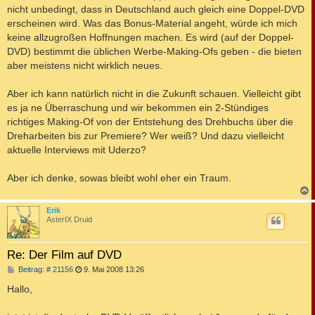
nicht unbedingt, dass in Deutschland auch gleich eine Doppel-DVD
erscheinen wird. Was das Bonus-Material angeht, würde ich mich
keine allzugroßen Hoffnungen machen. Es wird (auf der Doppel-
DVD) bestimmt die üblichen Werbe-Making-Ofs geben - die bieten
aber meistens nicht wirklich neues.
Aber ich kann natürlich nicht in die Zukunft schauen. Vielleicht gibt
es ja ne Überraschung und wir bekommen ein 2-Stündiges
richtiges Making-Of von der Entstehung des Drehbuchs über die
Dreharbeiten bis zur Premiere? Wer weiß? Und dazu vielleicht
aktuelle Interviews mit Uderzo?
Aber ich denke, sowas bleibt wohl eher ein Traum.
c
Erik
AsterIX Druid
Re: Der Film auf DVD
B
Beitrag: # 21156
9. Mai 2008 13:26
e
i
Hallo,
t
r
a