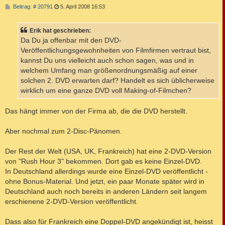
B
Beitrag: # 20791
5. April 2008 16:53
e
i
t
Erik hat geschrieben:
r
a
Da Du ja offenbar mit den DVD-
g
Veröffentlichungsgewohnheiten von Filmfirmen vertraut bist,
kannst Du uns vielleicht auch schon sagen, was und in
welchem Umfang man größenordnungsmäßig auf einer
solchen 2. DVD erwarten darf? Handelt es sich üblicherweise
wirklich um eine ganze DVD voll Making-of-Filmchen?
Das hängt immer von der Firma ab, die die DVD herstellt.
Aber nochmal zum 2-Disc-Pänomen.
Der Rest der Welt (USA, UK, Frankreich) hat eine 2-DVD-Version
von "Rush Hour 3" bekommen. Dort gab es keine Einzel-DVD.
In Deutschland allerdings wurde eine Einzel-DVD veröffentlicht -
ohne Bonus-Material. Und jetzt, ein paar Monate später wird in
Deutschland auch noch bereits in anderen Ländern seit langem
erschienene 2-DVD-Version veröffentlicht.
Dass also für Frankreich eine Doppel-DVD angekündigt ist, heisst