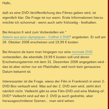
i
Hallo,
t
r
a
daß es eine DVD-Veröffentlichung des Filmes geben wird, ist
g
eigentlich klar. Die Frage ist nur wann. Erste Informationen hierzu
möchte ich schonmal - wenn auch sehr frühzeitig - festhalten.
Bei Amazon.fr wird zum Vorbestellen ein "
Asterix aux jeux olympiques - Coffret 2 DVD
" angeboten. Er soll am
28. Oktober 2008 erscheinen und 19,99 € kosten.
Bei Amazon.de kann man hingegen nur eine
normale DVD
vorbestellen, die ebenfalls 19,99 € kosten soll und deren
Erscheinungstermin mit dem 31. Dezember 2008 angegeben wird -
das ist aber sicher nur ein Platzhalter, weil noch kein genaueres
Datum bekannt ist.
Interessanter ist die Frage, wieso der Film in Frankreich in einer 2-
DVD-Box verkauft wird. Was auf der 2. DVD sein wird, steht dort
nämlich nicht. Vielleicht gibt es eine Film-DVD und eine Making-of-
DVD? Vielleicht sind auf der 2. DVD ja auch gedrehte, aber
herausgeschnittene Szenen... man wird sehen.