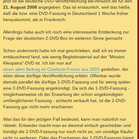
jetzt ist die deutsche DVD-Veröffentlichung bei Amazon.de für den
g
21. August 2008
angegeben. Das ist erstaunlich, weil das hieße,
daß die bzw. eine DVD-Fassung in Deutschland 1 Woche früher
herauskommt, als in Frankreich.
Allerdings habe auch ich noch eine interessante Entdeckung zur
Frage der deutschen 2-DVD-Box im weiteren Sinne gemacht.
Schon andernorts hatte ich mal geschrieben, daß ich es immer
enttäuschend fand, wie wenig Begleitmaterial auf der "Mission
Kleopatra"-DVD ist. Ich bin nun auf
einen alten Beitrag im Cinefacts-Forum aus 2003
gestoßen, der
eben diese dürftige Veröffentlichung erklärt. Offenbar wurde
damals parallel die dürftige 1-DVD-Fassung und für wenig später
eine 2-DVD-Fassung angekündigt. Da sich die 1-DVD-Fassung -
möglichwerweise ob der Erwartung der schon angekündigten
umfänglicheren Fassung - schlecht verkauft hat, ist die 2-DVD-
Fassung gar nicht mehr erschienen.
Was das für den jetzigen Fall bedeutet, kann man natürlich nur
rätseln. Entweder macht man es diesmal einfach geschickter und
kündigt die 2-DVD-Fassung nur noch nicht an, um voreilige Käufer
nicht zu verlieren. Oder das Erscheinen der 2-DVD-Fassung hängt