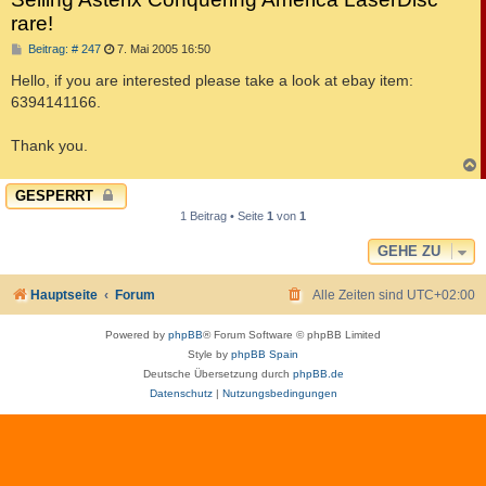
rare!
B
Beitrag: # 247
7. Mai 2005 16:50
e
i
Hello, if you are interested please take a look at ebay item:
t
6394141166.
r
a
g
Thank you.
c
GESPERRT
1 Beitrag • Seite
1
von
1
GEHE ZU
Hauptseite
Forum
Alle Zeiten sind
UTC+02:00
Powered by
phpBB
® Forum Software © phpBB Limited
Style by
phpBB Spain
Deutsche Übersetzung durch
phpBB.de
Datenschutz
|
Nutzungsbedingungen