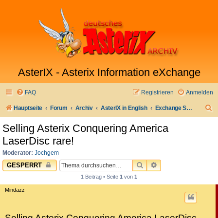
AsterIX - Asterix Information eXchange
FAQ
Registrieren
Anmelden
S
Hauptseite
Forum
Archiv
AsterIX in English
Exchange Sell & Buy Market
u
Selling Asterix Conquering America
c
LaserDisc rare!
h
Moderator:
Jochgem
e
SUCHE
ERWEITERTE SUC
GESPERRT
1 Beitrag • Seite
1
von
1
Mindazz
Selling Asterix Conquering America LaserDisc