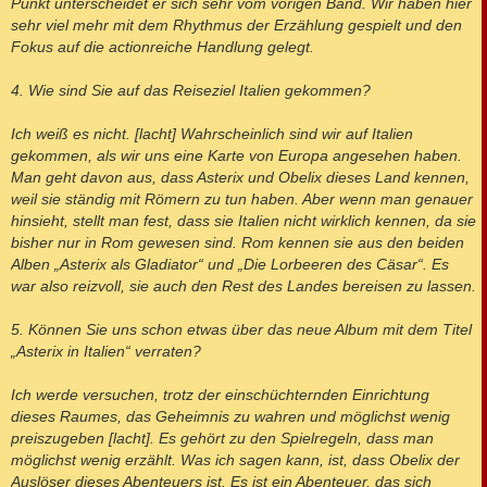
Punkt unterscheidet er sich sehr vom vorigen Band. Wir haben hier
sehr viel mehr mit dem Rhythmus der Erzählung gespielt und den
Fokus auf die actionreiche Handlung gelegt.
4. Wie sind Sie auf das Reiseziel Italien gekommen?
Ich weiß es nicht. [lacht] Wahrscheinlich sind wir auf Italien
gekommen, als wir uns eine Karte von Europa angesehen haben.
Man geht davon aus, dass Asterix und Obelix dieses Land kennen,
weil sie ständig mit Römern zu tun haben. Aber wenn man genauer
hinsieht, stellt man fest, dass sie Italien nicht wirklich kennen, da sie
bisher nur in Rom gewesen sind. Rom kennen sie aus den beiden
Alben „Asterix als Gladiator“ und „Die Lorbeeren des Cäsar“. Es
war also reizvoll, sie auch den Rest des Landes bereisen zu lassen.
5. Können Sie uns schon etwas über das neue Album mit dem Titel
„Asterix in Italien“ verraten?
Ich werde versuchen, trotz der einschüchternden Einrichtung
dieses Raumes, das Geheimnis zu wahren und möglichst wenig
preiszugeben [lacht]. Es gehört zu den Spielregeln, dass man
möglichst wenig erzählt. Was ich sagen kann, ist, dass Obelix der
Auslöser dieses Abenteuers ist. Es ist ein Abenteuer, das sich