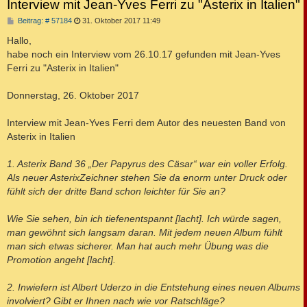
Interview mit Jean-Yves Ferri zu "Asterix in Italien"
B
Beitrag: # 57184
31. Oktober 2017 11:49
e
i
Hallo,
t
habe noch ein Interview vom 26.10.17 gefunden mit Jean-Yves
r
a
Ferri zu "Asterix in Italien"
g
Donnerstag, 26. Oktober 2017
Interview mit Jean-Yves Ferri dem Autor des neuesten Band von
Asterix in Italien
1. Asterix Band 36 „Der Papyrus des Cäsar“ war ein voller Erfolg.
Als neuer AsterixZeichner stehen Sie da enorm unter Druck oder
fühlt sich der dritte Band schon leichter für Sie an?
Wie Sie sehen, bin ich tiefenentspannt [lacht]. Ich würde sagen,
man gewöhnt sich langsam daran. Mit jedem neuen Album fühlt
man sich etwas sicherer. Man hat auch mehr Übung was die
Promotion angeht [lacht].
2. Inwiefern ist Albert Uderzo in die Entstehung eines neuen Albums
involviert? Gibt er Ihnen nach wie vor Ratschläge?