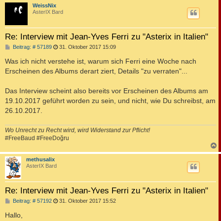
c
WeissNix
AsterIX Bard
Re: Interview mit Jean-Yves Ferri zu "Asterix in Italien"
B
Beitrag: # 57189
31. Oktober 2017 15:09
e
i
Was ich nicht verstehe ist, warum sich Ferri eine Woche nach
t
Erscheinen des Albums derart ziert, Details "zu verraten"...
r
a
g
Das Interview scheint also bereits vor Erscheinen des Albums am
19.10.2017 geführt worden zu sein, und nicht, wie Du schreibst, am
26.10.2017.
Wo Unrecht zu Recht wird, wird Widerstand zur Pflicht!
#FreeBaud #FreeDoğru
c
methusalix
AsterIX Bard
Re: Interview mit Jean-Yves Ferri zu "Asterix in Italien"
B
Beitrag: # 57192
31. Oktober 2017 15:52
e
i
Hallo,
t