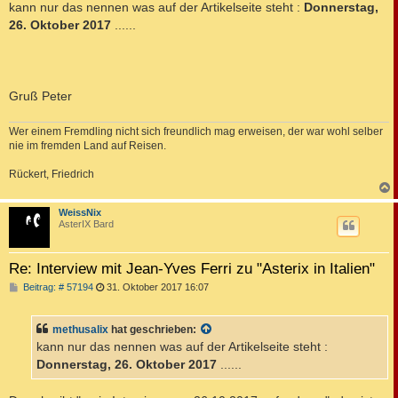
kann nur das nennen was auf der Artikelseite steht :
Donnerstag,
r
a
26. Oktober 2017
......
g
Gruß Peter
Wer einem Fremdling nicht sich freundlich mag erweisen, der war wohl selber
nie im fremden Land auf Reisen.
Rückert, Friedrich
c
WeissNix
AsterIX Bard
Re: Interview mit Jean-Yves Ferri zu "Asterix in Italien"
B
Beitrag: # 57194
31. Oktober 2017 16:07
e
i
t
methusalix
hat geschrieben:
r
a
kann nur das nennen was auf der Artikelseite steht :
g
Donnerstag, 26. Oktober 2017
......