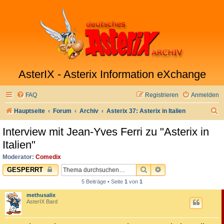
AsterIX - Asterix Information eXchange
FAQ
Registrieren
Anmelden
S
Hauptseite
Forum
Archiv
Asterix 37: Asterix in Italien
u
Interview mit Jean-Yves Ferri zu "Asterix in
c
Italien"
h
Moderator:
Comedix
e
SUCHE
ERWEITERTE SUC
GESPERRT
5 Beiträge • Seite
1
von
1
methusalix
AsterIX Bard