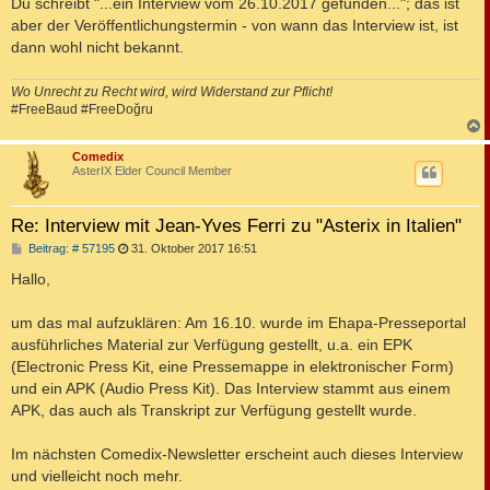
Du schreibt "...ein Interview vom 26.10.2017 gefunden..."; das ist
aber der Veröffentlichungstermin - von wann das Interview ist, ist
dann wohl nicht bekannt.
Wo Unrecht zu Recht wird, wird Widerstand zur Pflicht!
#FreeBaud #FreeDoğru
c
Comedix
AsterIX Elder Council Member
Re: Interview mit Jean-Yves Ferri zu "Asterix in Italien"
B
Beitrag: # 57195
31. Oktober 2017 16:51
e
i
Hallo,
t
r
a
um das mal aufzuklären: Am 16.10. wurde im Ehapa-Presseportal
g
ausführliches Material zur Verfügung gestellt, u.a. ein EPK
(Electronic Press Kit, eine Pressemappe in elektronischer Form)
und ein APK (Audio Press Kit). Das Interview stammt aus einem
APK, das auch als Transkript zur Verfügung gestellt wurde.
Im nächsten Comedix-Newsletter erscheint auch dieses Interview
und vielleicht noch mehr.